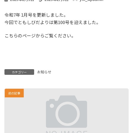
終
更
令和7年 1月号を更新しました。
新
日
今回でともしびだよりは第100号を迎えました。
時
:
こちらのページ
からご覧ください。
お知らせ
カテゴリー
前の記事