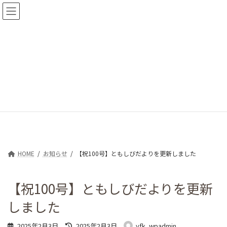
コ
ナ
ン
ビ
テ
ゲ
ン
ー
ツ
シ
へ
ョ
ス
ン
キ
に
お知らせ
ッ
移
プ
動
HOME
お知らせ
【祝100号】ともしびだよりを更新しました
【祝100号】ともしびだよりを更新
しました
最
2025年2月3日
2025年2月3日
yfk_wpadmin